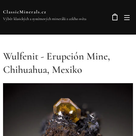
ClassicMinerals.cz
Výběr klasických a systémových minerálů z celého světa
Wulfenit - Erupción Mine,
Chihuahua, Mexiko