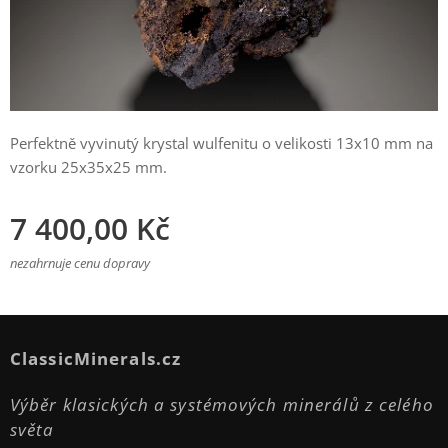
Perfektně vyvinutý krystal wulfenitu o velikosti 13x10 mm na
vzorku 25x35x25 mm.
7 400,00
Kč
nezahrnuje cenu dopravy
ClassicMinerals.cz
Výběr klasických a systémových minerálů z celého
světa