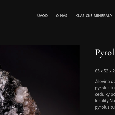
ÚVOD
O NÁS
KLASICKÉ MINERÁLY
Pyrol
63 x 52 x
Žilovina o
pyrolusitu
cedulky po
lokality N
pyrolusitu 