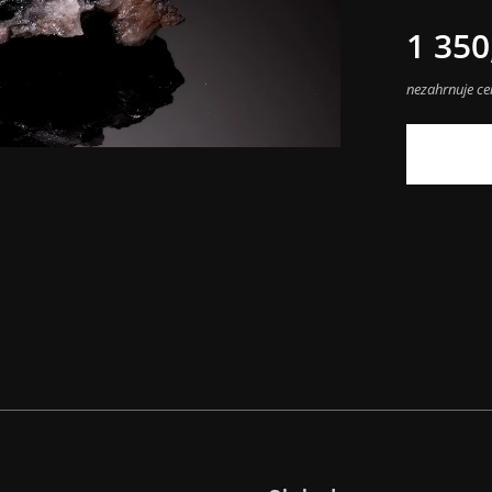
1 350
nezahrnuje c