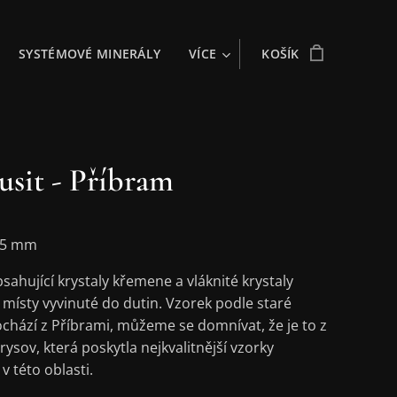
SYSTÉMOVÉ MINERÁLY
VÍCE
KOŠÍK
usit - Příbram
 25 mm
bsahující krystaly křemene a vláknité krystaly
 místy vyvinuté do dutin. Vzorek podle staré
chází z Příbrami, můžeme se domnívat, že je to z
arysov, která poskytla nejkvalitnější vzorky
v této oblasti.