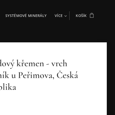
SYSTÉMOVÉ MINERÁLY
VÍCE
KOŠÍK
ový křemen - vrch
ník u Peřimova, Česká
lika