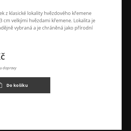
ek z klasické lokality hvězdového křemene
 3 cm velkými hvězdami křemene. Lokalita je
dějně vybraná a je chráněná jako přírodní
č
nu dopravy
Do košíku