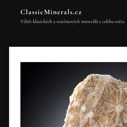
ClassicMinerals.cz
Výběr klasických a systémových minerálů z celého světa