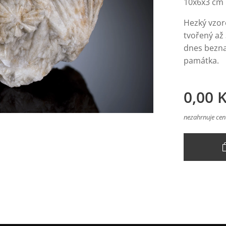
10x6x3 cm
Hezký vzor
tvořený až
dnes bezna
památka.
0,00
K
nezahrnuje ce