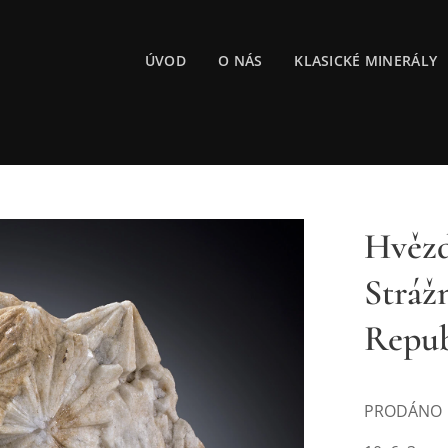
ÚVOD
O NÁS
KLASICKÉ MINERÁLY
Hvězd
Stráž
Repub
PRODÁNO