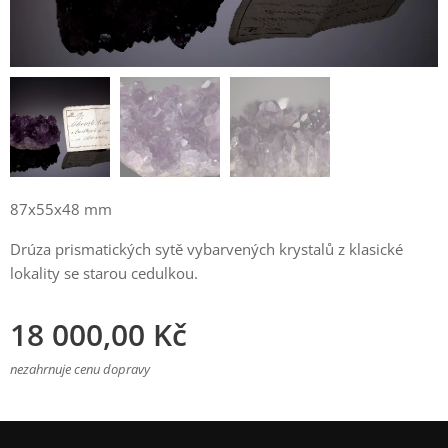
87x55x48 mm
Drúza prismatických sytě vybarvených krystalů z klasické
lokality se starou cedulkou.
18 000,00
Kč
nezahrnuje cenu dopravy