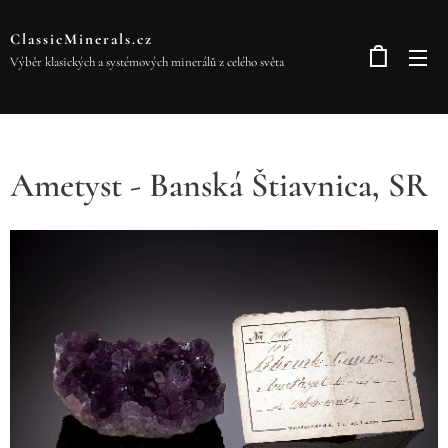
ClassicMinerals.cz
Výběr klasických a systémových minerálů z celého světa
Ametyst - Banská Štiavnica, SR